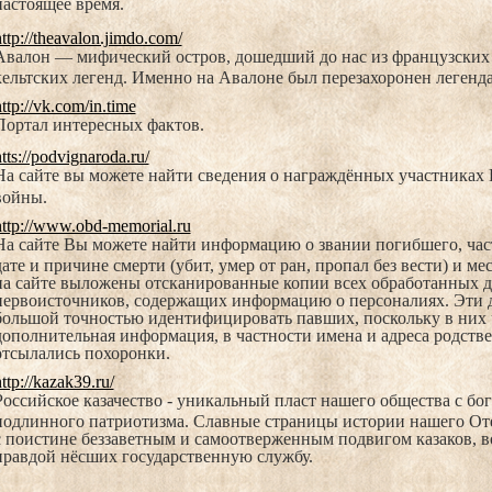
настоящее время.
ttp://theavalon.jimdo.com/
Авалон — мифический остров, дошедший до нас из французских 
кельтских легенд. Именно на Авалоне был перезахоронен легенд
ttp://vk.com/in.time
Портал интересных фактов.
tts://podvignaroda.ru/
На сайте вы можете найти сведения о награждённых участниках
войны.
http://www.obd-memorial.ru
На сайте Вы можете найти информацию о звании погибшего, част
дате и причине смерти (убит, умер от ран, пропал без вести) и мес
на сайте выложены отсканированные копии всех обработанных 
первоисточников, содержащих информацию о персоналиях. Эти 
большой точностью идентифицировать павших, поскольку в них 
дополнительная информация, в частности имена и адреса родств
отсылались похоронки.
ttp://kazak39.ru/
Российское казачество - уникальный пласт нашего общества с б
подлинного патриотизма. Славные страницы истории нашего Оте
с поистине беззаветным и самоотверженным подвигом казаков, во
правдой нёсших государственную службу.