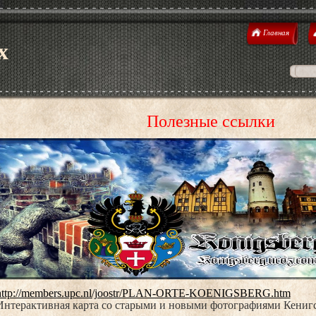
Главная
х
Полезные ссылки
http://members.upc.nl/joostr/PLAN-ORTE-KOENIGSBERG.htm
Интерактивная карта со старыми и новыми фотографиями Кенигс