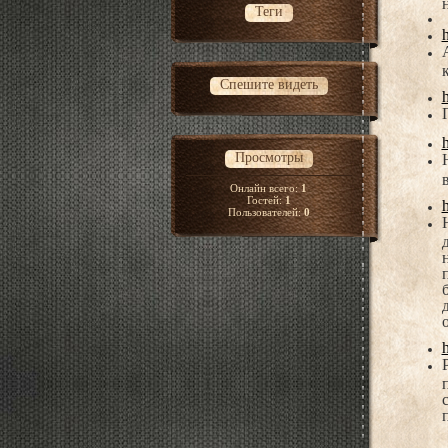
Теги
h
Спешите видеть
h
h
Просмотры
Онлайн всего:
1
Гостей:
1
Пользователей:
0
h