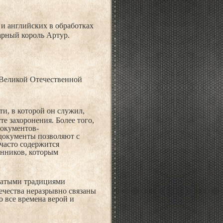
и английских в обработках
арный король Артур.
 Великой Отечественной
и, в которой он служил,
те захоронения. Более того,
документов-
документы позволяют с
часто содержится
енников, которым
огатыми традициями
чества неразрывно связаны
 все времена верой и