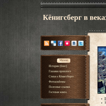
Кёнигсберг в века
Меню
История (блог)
Глазами прошлого
Стихи о Кёнигсберге
Фотоальбомы
Полезные ссылки
Гостевая книга